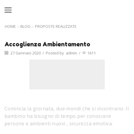
HOME
BLOG
PROPOSTE REALIZZATE
Accoglienza Ambientamento
27 Gennaio 2020
/
Posted by
admin
/
1611
Comincia la giornata, due mondi che si incontrano. Il
bambino ha bisogno di tempo per conoscere
persone e ambienti nuovi , sicurezza emotiva.