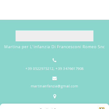
Martina per L'infanzia Di Francesconi Romeo Snc
+39 0522975212, +39 3476617908
martinainfanzia@gmail.com
V.le Tiziano, 20 - 42046 Reggiolo