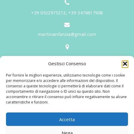
+39 0522975212, +39 3476617908
martinainfanzia@gmail.com
V.le Tiziano, 20 - 42046 Reggiolo
Gestisci Consenso
Informazioni
Per fornire le migliori esperienze, utilizziamo tecnologie come i cookie
Martina per l'Infanzia
, un nome ed un progetto che
per memorizzare e/o accedere alle informazioni del dispositivo. Il
consenso a queste tecnologie ci permetterà di elaborare dati come il
nasce prima di tutto da una provata esperienza
comportamento di navigazione o ID unici su questo sito. Non
maturata sul campo dal suo fondatore in 25 anni di
acconsentire o ritirare il consenso può influire negativamente su alcune
caratteristiche e funzioni.
lavoro. La didattica rivolta al bambino nei suoi primi
anni di crescita, ha sviluppato tematiche mirate,
aggiornandone continuamente i progetti educativi.
Accetta
Nega