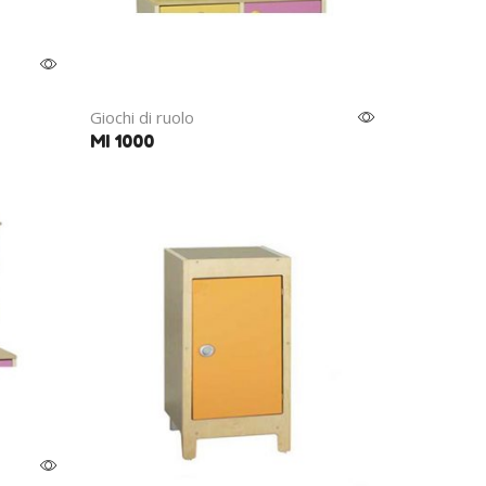
Giochi di ruolo
MI 1000