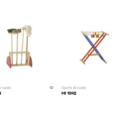
i ruolo
Giochi di ruolo
4
MI 1042