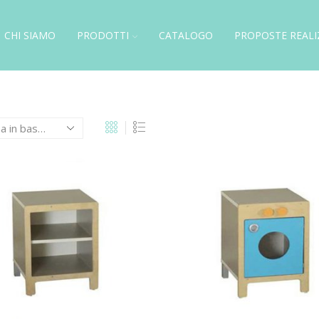
CHI SIAMO
PRODOTTI
CATALOGO
PROPOSTE REALI