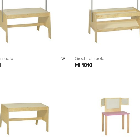
i ruolo
Giochi di ruolo
4
MI 1010