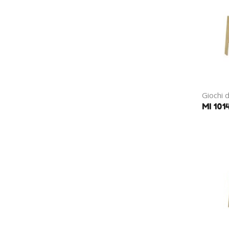
Giochi d
MI 101