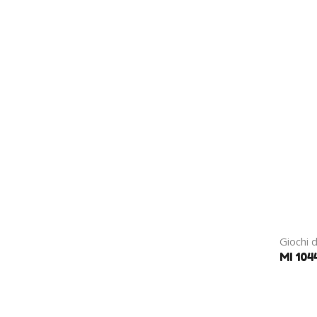
Giochi d
MI 104