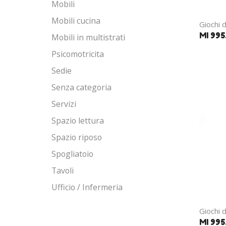
Mobili
Mobili cucina
Giochi d
MI 995
Mobili in multistrati
Psicomotricita
Sedie
Senza categoria
Servizi
Spazio lettura
Spazio riposo
Spogliatoio
Tavoli
Ufficio / Infermeria
Giochi d
MI 995