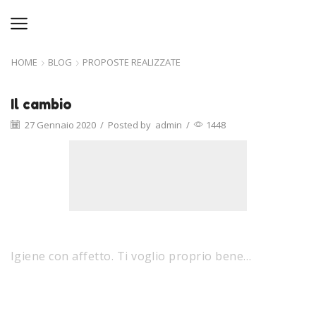
HOME
BLOG
PROPOSTE REALIZZATE
Il cambio
27 Gennaio 2020
/
Posted by
admin
/
1448
Igiene con affetto. Ti voglio proprio bene…