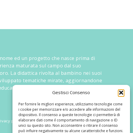
 nome ed un progetto che nasce prima di
rienza maturata sul campo dal suo
oro. La didattica rivolta al bambino nei suoi
 sviluppato tematiche mirate, aggiornandone
ducativi.
Gestisci Consenso
Per fornire le migliori esperienze, utilizziamo tecnologie come
i cookie per memorizzare e/o accedere alle informazioni del
dispositivo. Il consenso a queste tecnologie ci permetterà di
elaborare dati come il comportamento di navigazione o ID
ivacy policy
unici su questo sito. Non acconsentire o ritirare il consenso
può influire negativamente su alcune caratteristiche e funzioni.