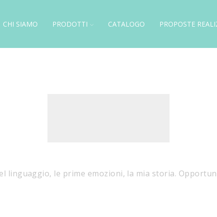
CHI SIAMO
PRODOTTI
CATALOGO
PROPOSTE REALI
/
1611
l linguaggio, le prime emozioni, la mia storia. Opportuni