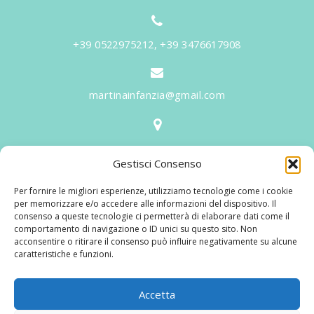
+39 0522975212, +39 3476617908
martinainfanzia@gmail.com
V.le Tiziano, 20 - 42046 Reggiolo
Gestisci Consenso
Informazioni
Per fornire le migliori esperienze, utilizziamo tecnologie come i cookie
Martina per l'Infanzia
, un nome ed un progetto che
per memorizzare e/o accedere alle informazioni del dispositivo. Il
consenso a queste tecnologie ci permetterà di elaborare dati come il
nasce prima di tutto da una provata esperienza
comportamento di navigazione o ID unici su questo sito. Non
maturata sul campo dal suo fondatore in 25 anni di
acconsentire o ritirare il consenso può influire negativamente su alcune
caratteristiche e funzioni.
lavoro. La didattica rivolta al bambino nei suoi primi
anni di crescita, ha sviluppato tematiche mirate,
aggiornandone continuamente i progetti educativi.
Accetta