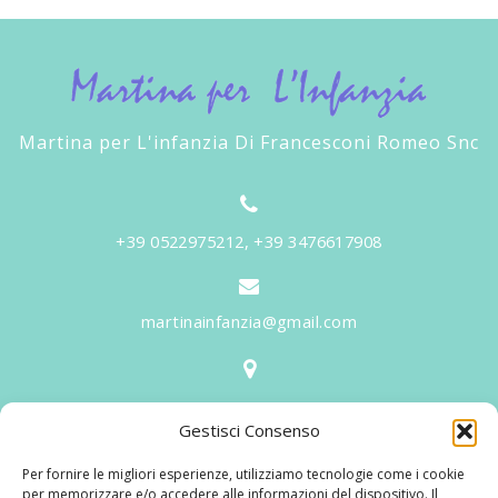
Martina per L'infanzia Di Francesconi Romeo Snc
+39 0522975212, +39 3476617908
martinainfanzia@gmail.com
V.le Tiziano, 20 - 42046 Reggiolo
Gestisci Consenso
Informazioni
Per fornire le migliori esperienze, utilizziamo tecnologie come i cookie
Martina per l'Infanzia
, un nome ed un progetto che
per memorizzare e/o accedere alle informazioni del dispositivo. Il