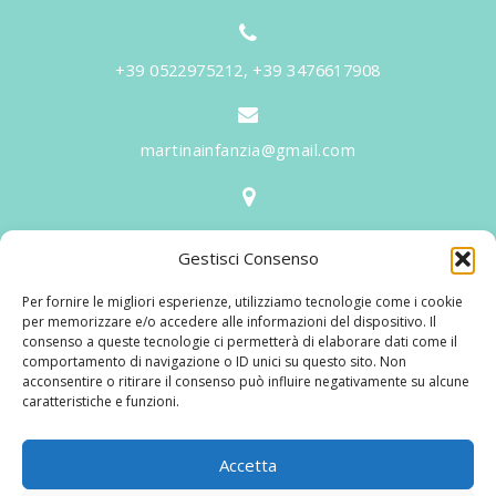
+39 0522975212, +39 3476617908
martinainfanzia@gmail.com
V.le Tiziano, 20 - 42046 Reggiolo
Gestisci Consenso
Informazioni
Per fornire le migliori esperienze, utilizziamo tecnologie come i cookie
Martina per l'Infanzia
, un nome ed un progetto che
per memorizzare e/o accedere alle informazioni del dispositivo. Il
consenso a queste tecnologie ci permetterà di elaborare dati come il
nasce prima di tutto da una provata esperienza
comportamento di navigazione o ID unici su questo sito. Non
maturata sul campo dal suo fondatore in 25 anni di
acconsentire o ritirare il consenso può influire negativamente su alcune
caratteristiche e funzioni.
lavoro. La didattica rivolta al bambino nei suoi primi
anni di crescita, ha sviluppato tematiche mirate,
aggiornandone continuamente i progetti educativi.
Accetta