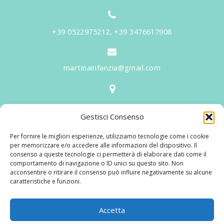
+39 0522975212, +39 3476617908
martinainfanzia@gmail.com
V.le Tiziano, 20 - 42046 Reggiolo
Gestisci Consenso
Informazioni
Per fornire le migliori esperienze, utilizziamo tecnologie come i cookie
Martina per l'Infanzia
, un nome ed un progetto che
per memorizzare e/o accedere alle informazioni del dispositivo. Il
consenso a queste tecnologie ci permetterà di elaborare dati come il
nasce prima di tutto da una provata esperienza
comportamento di navigazione o ID unici su questo sito. Non
maturata sul campo dal suo fondatore in 25 anni di
acconsentire o ritirare il consenso può influire negativamente su alcune
caratteristiche e funzioni.
lavoro. La didattica rivolta al bambino nei suoi primi
anni di crescita, ha sviluppato tematiche mirate,
aggiornandone continuamente i progetti educativi.
Accetta