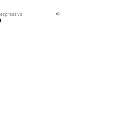
a espressive
4