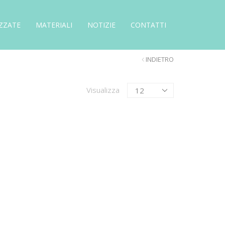
ZZATE
MATERIALI
NOTIZIE
CONTATTI
INDIETRO
Products
Visualizza
per
page