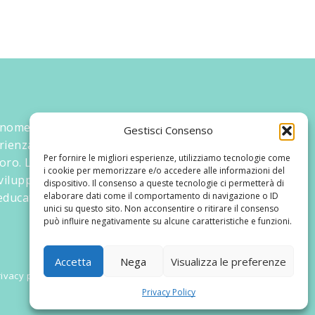
 nome ed un progetto che nasce prima di
Gestisci Consenso
rienza maturata sul campo dal suo
Per fornire le migliori esperienze, utilizziamo tecnologie come
oro. La didattica rivolta al bambino nei suoi
i cookie per memorizzare e/o accedere alle informazioni del
 sviluppato tematiche mirate, aggiornandone
dispositivo. Il consenso a queste tecnologie ci permetterà di
ducativi.
elaborare dati come il comportamento di navigazione o ID
unici su questo sito. Non acconsentire o ritirare il consenso
può influire negativamente su alcune caratteristiche e funzioni.
Accetta
Nega
Visualizza le preferenze
ivacy policy
Privacy Policy