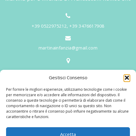
+39 0522975212, +39 3476617908
martinainfanzia@gmail.com
V.le Tiziano, 20 - 42046 Reggiolo
Gestisci Consenso
Informazioni
Per fornire le migliori esperienze, utilizziamo tecnologie come i cookie
Martina per l'Infanzia
, un nome ed un progetto che
per memorizzare e/o accedere alle informazioni del dispositivo. Il
consenso a queste tecnologie ci permetterà di elaborare dati come il
nasce prima di tutto da una provata esperienza
comportamento di navigazione o ID unici su questo sito. Non
maturata sul campo dal suo fondatore in 25 anni di
acconsentire o ritirare il consenso può influire negativamente su alcune
caratteristiche e funzioni.
lavoro. La didattica rivolta al bambino nei suoi primi
anni di crescita, ha sviluppato tematiche mirate,
aggiornandone continuamente i progetti educativi.
Accetta