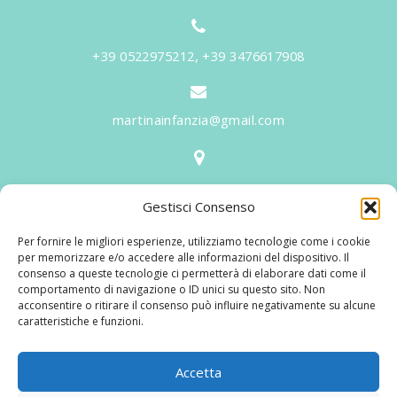
+39 0522975212, +39 3476617908
martinainfanzia@gmail.com
V.le Tiziano, 20 - 42046 Reggiolo
Gestisci Consenso
Informazioni
Per fornire le migliori esperienze, utilizziamo tecnologie come i cookie
Martina per l'Infanzia
, un nome ed un progetto che
per memorizzare e/o accedere alle informazioni del dispositivo. Il
consenso a queste tecnologie ci permetterà di elaborare dati come il
nasce prima di tutto da una provata esperienza
comportamento di navigazione o ID unici su questo sito. Non
maturata sul campo dal suo fondatore in 25 anni di
acconsentire o ritirare il consenso può influire negativamente su alcune
caratteristiche e funzioni.
lavoro. La didattica rivolta al bambino nei suoi primi
anni di crescita, ha sviluppato tematiche mirate,
aggiornandone continuamente i progetti educativi.
Accetta