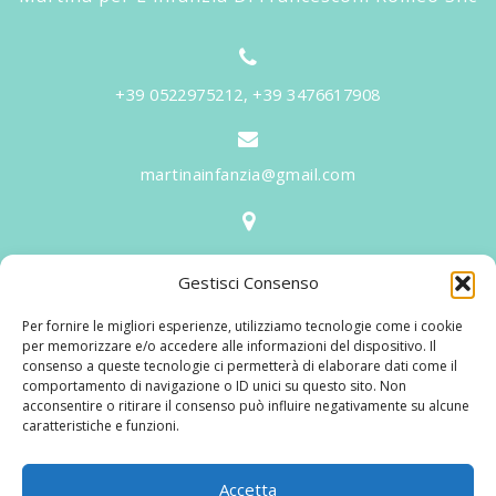
+39 0522975212, +39 3476617908
martinainfanzia@gmail.com
V.le Tiziano, 20 - 42046 Reggiolo
Gestisci Consenso
Informazioni
Per fornire le migliori esperienze, utilizziamo tecnologie come i cookie
Martina per l'Infanzia
, un nome ed un progetto che
per memorizzare e/o accedere alle informazioni del dispositivo. Il
consenso a queste tecnologie ci permetterà di elaborare dati come il
nasce prima di tutto da una provata esperienza
comportamento di navigazione o ID unici su questo sito. Non
maturata sul campo dal suo fondatore in 25 anni di
acconsentire o ritirare il consenso può influire negativamente su alcune
caratteristiche e funzioni.
lavoro. La didattica rivolta al bambino nei suoi primi
anni di crescita, ha sviluppato tematiche mirate,
aggiornandone continuamente i progetti educativi.
Accetta