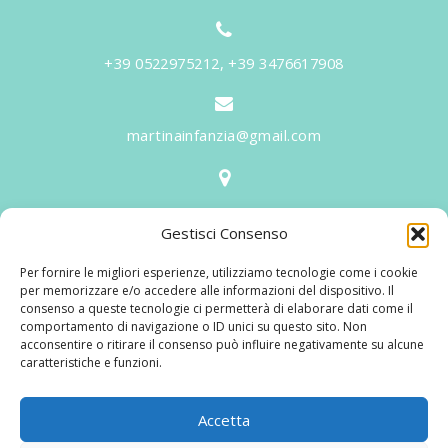
+39 0522975212, +39 3476617908
martinainfanzia@gmail.com
V.le Tiziano, 20 - 42046 Reggiolo
Gestisci Consenso
Informazioni
Per fornire le migliori esperienze, utilizziamo tecnologie come i cookie
Martina per l'Infanzia
, un nome ed un progetto che
per memorizzare e/o accedere alle informazioni del dispositivo. Il
consenso a queste tecnologie ci permetterà di elaborare dati come il
nasce prima di tutto da una provata esperienza
comportamento di navigazione o ID unici su questo sito. Non
maturata sul campo dal suo fondatore in 25 anni di
acconsentire o ritirare il consenso può influire negativamente su alcune
caratteristiche e funzioni.
lavoro. La didattica rivolta al bambino nei suoi primi
anni di crescita, ha sviluppato tematiche mirate,
aggiornandone continuamente i progetti educativi.
Accetta