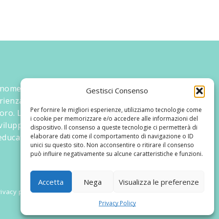
 nome ed un progetto che nasce prima di
Gestisci Consenso
rienza maturata sul campo dal suo
Per fornire le migliori esperienze, utilizziamo tecnologie come
oro. La didattica rivolta al bambino nei suoi
i cookie per memorizzare e/o accedere alle informazioni del
 sviluppato tematiche mirate, aggiornandone
dispositivo. Il consenso a queste tecnologie ci permetterà di
ducativi.
elaborare dati come il comportamento di navigazione o ID
unici su questo sito. Non acconsentire o ritirare il consenso
può influire negativamente su alcune caratteristiche e funzioni.
Accetta
Nega
Visualizza le preferenze
ivacy policy
Privacy Policy