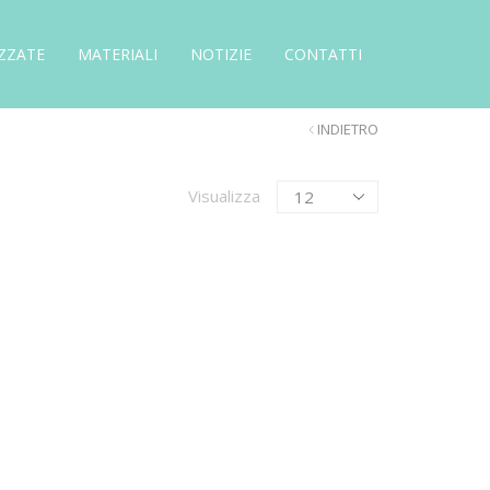
ZZATE
MATERIALI
NOTIZIE
CONTATTI
INDIETRO
Products
Visualizza
per
page