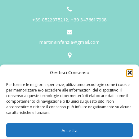
+39 0522975212, +39 3476617908
martinainfanzia@gmail.com
V.le Tiziano, 20 - 42046 Reggiolo
Gestisci Consenso
Informazioni
Per fornire le migliori esperienze, utilizziamo tecnologie come i cookie
Martina per l'Infanzia
, un nome ed un progetto che
per memorizzare e/o accedere alle informazioni del dispositivo. Il
consenso a queste tecnologie ci permetterà di elaborare dati come il
nasce prima di tutto da una provata esperienza
comportamento di navigazione o ID unici su questo sito. Non
maturata sul campo dal suo fondatore in 25 anni di
acconsentire o ritirare il consenso può influire negativamente su alcune
caratteristiche e funzioni.
lavoro. La didattica rivolta al bambino nei suoi primi
anni di crescita, ha sviluppato tematiche mirate,
aggiornandone continuamente i progetti educativi.
Accetta