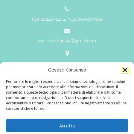
+39 0522975212, +39 3476617908
martinainfanzia@gmail.com
V.le Tiziano, 20 - 42046 Reggiolo
Gestisci Consenso
Informazioni
Per fornire le migliori esperienze, utilizziamo tecnologie come i cookie
Martina per l'Infanzia
, un nome ed un progetto che
per memorizzare e/o accedere alle informazioni del dispositivo. Il
consenso a queste tecnologie ci permetterà di elaborare dati come il
nasce prima di tutto da una provata esperienza
comportamento di navigazione o ID unici su questo sito. Non
maturata sul campo dal suo fondatore in 25 anni di
acconsentire o ritirare il consenso può influire negativamente su alcune
caratteristiche e funzioni.
lavoro. La didattica rivolta al bambino nei suoi primi
anni di crescita, ha sviluppato tematiche mirate,
aggiornandone continuamente i progetti educativi.
Accetta