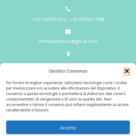
+39 0522975212, +39 3476617908
martinainfanzia@gmail.com
V.le Tiziano, 20 - 42046 Reggiolo
Gestisci Consenso
Informazioni
Per fornire le migliori esperienze, utilizziamo tecnologie come i cookie
Martina per l'Infanzia
, un nome ed un progetto che
per memorizzare e/o accedere alle informazioni del dispositivo. Il
consenso a queste tecnologie ci permetterà di elaborare dati come il
nasce prima di tutto da una provata esperienza
comportamento di navigazione o ID unici su questo sito. Non
maturata sul campo dal suo fondatore in 25 anni di
acconsentire o ritirare il consenso può influire negativamente su alcune
caratteristiche e funzioni.
lavoro. La didattica rivolta al bambino nei suoi primi
anni di crescita, ha sviluppato tematiche mirate,
aggiornandone continuamente i progetti educativi.
Accetta