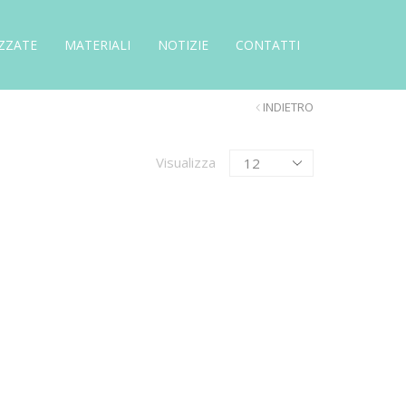
ZZATE
MATERIALI
NOTIZIE
CONTATTI
INDIETRO
Products
Visualizza
per
page