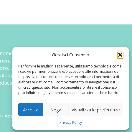
 nome ed un progetto che nasce prima di
Gestisci Consenso
rienza maturata sul campo dal suo
Per fornire le migliori esperienze, utilizziamo tecnologie come
oro. La didattica rivolta al bambino nei suoi
i cookie per memorizzare e/o accedere alle informazioni del
 sviluppato tematiche mirate, aggiornandone
dispositivo. Il consenso a queste tecnologie ci permetterà di
ducativi.
elaborare dati come il comportamento di navigazione o ID
unici su questo sito. Non acconsentire o ritirare il consenso
può influire negativamente su alcune caratteristiche e funzioni.
Accetta
Nega
Visualizza le preferenze
ivacy policy
Privacy Policy