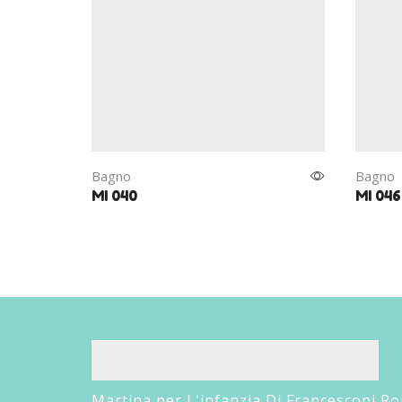
Bagno
Bagno
MI 040
MI 046
Martina per L'infanzia Di Francesconi R