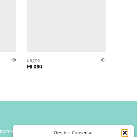
Bagno
Bagno
MI 054
MI 035
 nome ed un progetto che nasce prima di
Gestisci Consenso