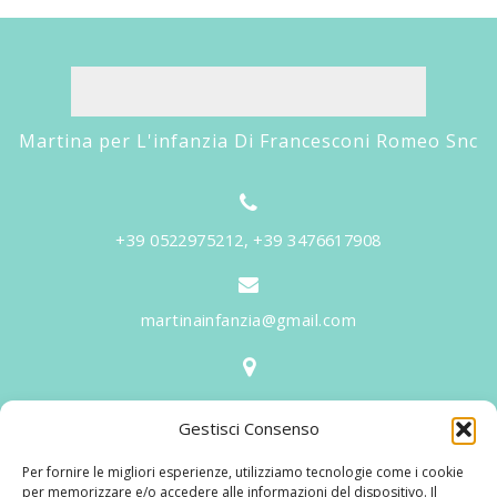
Martina per L'infanzia Di Francesconi Romeo Snc
+39 0522975212, +39 3476617908
martinainfanzia@gmail.com
V.le Tiziano, 20 - 42046 Reggiolo
Gestisci Consenso
Informazioni
Per fornire le migliori esperienze, utilizziamo tecnologie come i cookie
Martina per l'Infanzia
, un nome ed un progetto che
per memorizzare e/o accedere alle informazioni del dispositivo. Il