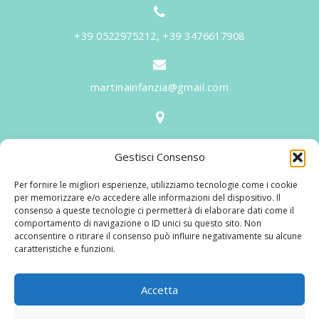
+39 0522975212, +39 3476617908
martinainfanzia@gmail.com
V.le Tiziano, 20 - 42046 Reggiolo
Gestisci Consenso
Informazioni
Per fornire le migliori esperienze, utilizziamo tecnologie come i cookie
Martina per l'Infanzia
, un nome ed un progetto che
per memorizzare e/o accedere alle informazioni del dispositivo. Il
consenso a queste tecnologie ci permetterà di elaborare dati come il
nasce prima di tutto da una provata esperienza
comportamento di navigazione o ID unici su questo sito. Non
maturata sul campo dal suo fondatore in 25 anni di
acconsentire o ritirare il consenso può influire negativamente su alcune
caratteristiche e funzioni.
lavoro. La didattica rivolta al bambino nei suoi primi
anni di crescita, ha sviluppato tematiche mirate,
aggiornandone continuamente i progetti educativi.
Accetta