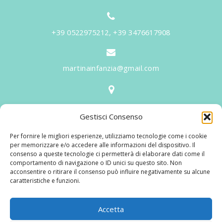
+39 0522975212, +39 3476617908
martinainfanzia@gmail.com
V.le Tiziano, 20 - 42046 Reggiolo
Gestisci Consenso
Informazioni
Per fornire le migliori esperienze, utilizziamo tecnologie come i cookie
Martina per l'Infanzia
, un nome ed un progetto che
per memorizzare e/o accedere alle informazioni del dispositivo. Il
consenso a queste tecnologie ci permetterà di elaborare dati come il
nasce prima di tutto da una provata esperienza
comportamento di navigazione o ID unici su questo sito. Non
maturata sul campo dal suo fondatore in 25 anni di
acconsentire o ritirare il consenso può influire negativamente su alcune
caratteristiche e funzioni.
lavoro. La didattica rivolta al bambino nei suoi primi
anni di crescita, ha sviluppato tematiche mirate,
aggiornandone continuamente i progetti educativi.
Accetta