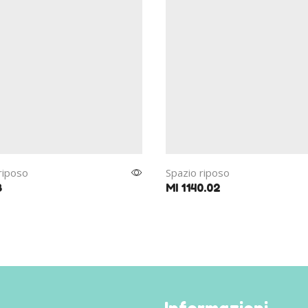
riposo
Spazio riposo
8
MI 1140.02