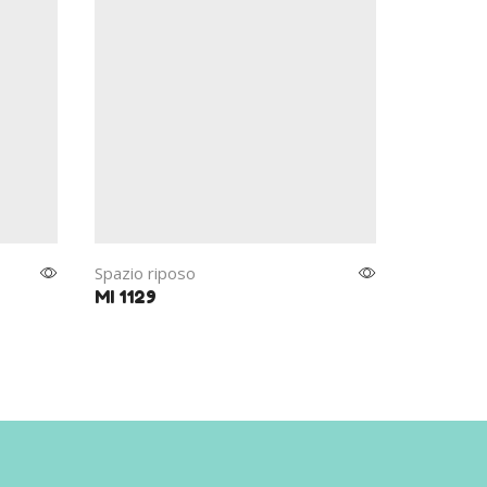
Spazio riposo
Spazio ri
MI 1129
MI 1149.