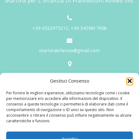
Martina per L'infanzia Di Francesconi Romeo Snc
+39 0522975212, +39 3476617908
martinainfanzia@gmail.com
V.le Tiziano, 20 - 42046 Reggiolo
Gestisci Consenso
Informazioni
Per fornire le migliori esperienze, utilizziamo tecnologie come i cookie
Martina per l'Infanzia
, un nome ed un progetto che
per memorizzare e/o accedere alle informazioni del dispositivo. Il
consenso a queste tecnologie ci permetterà di elaborare dati come il
nasce prima di tutto da una provata esperienza
comportamento di navigazione o ID unici su questo sito. Non
maturata sul campo dal suo fondatore in 25 anni di
acconsentire o ritirare il consenso può influire negativamente su alcune
caratteristiche e funzioni.
lavoro. La didattica rivolta al bambino nei suoi primi
anni di crescita, ha sviluppato tematiche mirate,
aggiornandone continuamente i progetti educativi.
Accetta