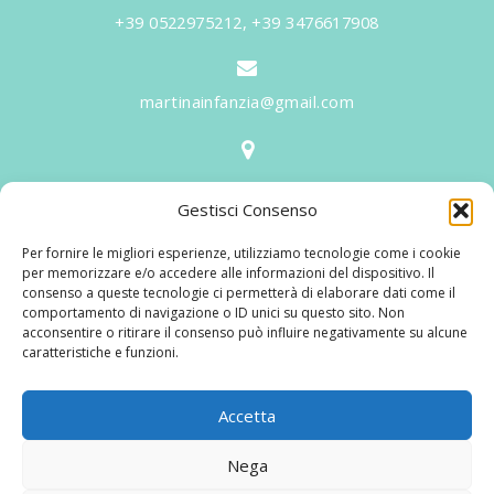
+39 0522975212, +39 3476617908
martinainfanzia@gmail.com
V.le Tiziano, 20 - 42046 Reggiolo
Gestisci Consenso
Informazioni
Per fornire le migliori esperienze, utilizziamo tecnologie come i cookie
Martina per l'Infanzia
, un nome ed un progetto che
per memorizzare e/o accedere alle informazioni del dispositivo. Il
consenso a queste tecnologie ci permetterà di elaborare dati come il
nasce prima di tutto da una provata esperienza
comportamento di navigazione o ID unici su questo sito. Non
maturata sul campo dal suo fondatore in 25 anni di
acconsentire o ritirare il consenso può influire negativamente su alcune
caratteristiche e funzioni.
lavoro. La didattica rivolta al bambino nei suoi primi
anni di crescita, ha sviluppato tematiche mirate,
aggiornandone continuamente i progetti educativi.
Accetta
Nega