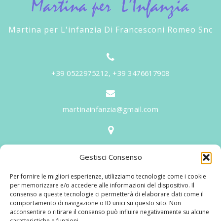
Martina per L'infanzia Di Francesconi Romeo Snc
+39 0522975212, +39 3476617908
martinainfanzia@gmail.com
V.le Tiziano, 20 - 42046 Reggiolo
Gestisci Consenso
Informazioni
Per fornire le migliori esperienze, utilizziamo tecnologie come i cookie
Martina per l'Infanzia
, un nome ed un progetto che
per memorizzare e/o accedere alle informazioni del dispositivo. Il
consenso a queste tecnologie ci permetterà di elaborare dati come il
nasce prima di tutto da una provata esperienza
comportamento di navigazione o ID unici su questo sito. Non
maturata sul campo dal suo fondatore in 25 anni di
acconsentire o ritirare il consenso può influire negativamente su alcune
caratteristiche e funzioni.