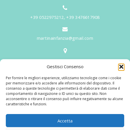
+39 0522975212, +39 3476617908
martinainfanzia@gmail.com
V.le Tiziano, 20 - 42046 Reggiolo
Gestisci Consenso
Informazioni
Per fornire le migliori esperienze, utilizziamo tecnologie come i cookie
Martina per l'Infanzia
, un nome ed un progetto che
per memorizzare e/o accedere alle informazioni del dispositivo. Il
consenso a queste tecnologie ci permetterà di elaborare dati come il
nasce prima di tutto da una provata esperienza
comportamento di navigazione o ID unici su questo sito. Non
maturata sul campo dal suo fondatore in 25 anni di
acconsentire o ritirare il consenso può influire negativamente su alcune
caratteristiche e funzioni.
lavoro. La didattica rivolta al bambino nei suoi primi
anni di crescita, ha sviluppato tematiche mirate,
aggiornandone continuamente i progetti educativi.
Accetta