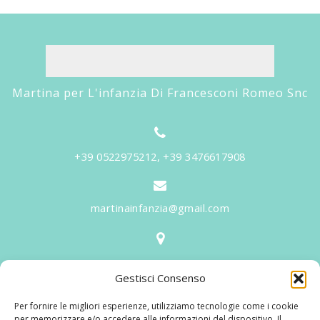
Martina per L'infanzia Di Francesconi Romeo Snc
+39 0522975212, +39 3476617908
martinainfanzia@gmail.com
V.le Tiziano, 20 - 42046 Reggiolo
Gestisci Consenso
Informazioni
Per fornire le migliori esperienze, utilizziamo tecnologie come i cookie
Martina per l'Infanzia
, un nome ed un progetto che
per memorizzare e/o accedere alle informazioni del dispositivo. Il