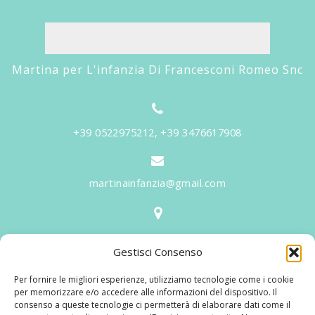
Martina per L'infanzia Di Francesconi Romeo Snc
+39 0522975212, +39 3476617908
martinainfanzia@gmail.com
V.le Tiziano, 20 - 42046 Reggiolo
Gestisci Consenso
Informazioni
Per fornire le migliori esperienze, utilizziamo tecnologie come i cookie
Martina per l'Infanzia
, un nome ed un progetto che
per memorizzare e/o accedere alle informazioni del dispositivo. Il
consenso a queste tecnologie ci permetterà di elaborare dati come il
nasce prima di tutto da una provata esperienza