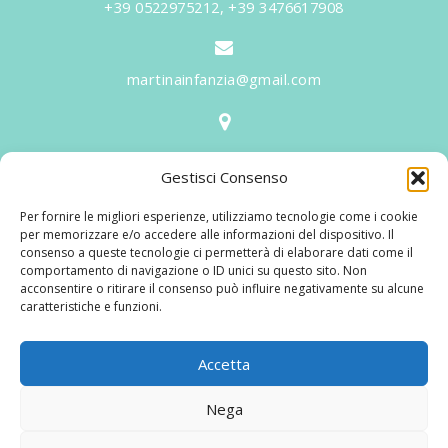
+39 0522975212, +39 3476617908
martinainfanzia@gmail.com
V.le Tiziano, 20 - 42046 Reggiolo
Gestisci Consenso
Informazioni
Per fornire le migliori esperienze, utilizziamo tecnologie come i cookie
Martina per l'Infanzia
, un nome ed un progetto che
per memorizzare e/o accedere alle informazioni del dispositivo. Il
consenso a queste tecnologie ci permetterà di elaborare dati come il
nasce prima di tutto da una provata esperienza
comportamento di navigazione o ID unici su questo sito. Non
maturata sul campo dal suo fondatore in 25 anni di
acconsentire o ritirare il consenso può influire negativamente su alcune
caratteristiche e funzioni.
lavoro. La didattica rivolta al bambino nei suoi primi
anni di crescita, ha sviluppato tematiche mirate,
aggiornandone continuamente i progetti educativi.
Accetta
Nega
© 2025 Martina per L'infanzia Di Francesconi Romeo Snc | P.IVA: