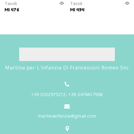
Tavoli
Tavoli
MI 476
MI 494
Martina per L'infanzia Di Francesconi Romeo Snc
+39 0522975212, +39 3476617908
martinainfanzia@gmail.com