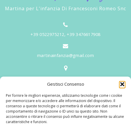
Martina per L'infanzia Di Francesconi Romeo Snc
+39 0522975212, +39 3476617908
martinainfanzia@gmail.com
V.le Tiziano, 20 - 42046 Reggiolo
Gestisci Consenso
Informazioni
Per fornire le migliori esperienze, utilizziamo tecnologie come i cookie
Martina per l'Infanzia
, un nome ed un progetto che
per memorizzare e/o accedere alle informazioni del dispositivo. Il
consenso a queste tecnologie ci permetterà di elaborare dati come il
nasce prima di tutto da una provata esperienza
comportamento di navigazione o ID unici su questo sito. Non
maturata sul campo dal suo fondatore in 25 anni di
acconsentire o ritirare il consenso può influire negativamente su alcune
caratteristiche e funzioni.
lavoro. La didattica rivolta al bambino nei suoi primi
anni di crescita, ha sviluppato tematiche mirate,