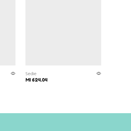
Sedie
Sedie
MI 624.04
MI 635P