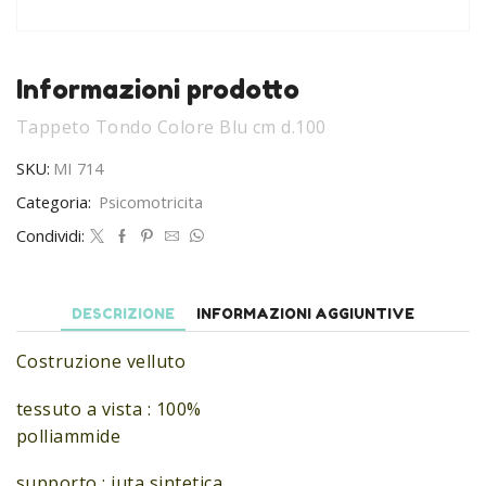
Informazioni prodotto
Tappeto Tondo Colore Blu cm d.100
SKU:
MI 714
Categoria:
Psicomotricita
Condividi:
DESCRIZIONE
INFORMAZIONI AGGIUNTIVE
Costruzione velluto
tessuto a vista : 100%
polliammide
supporto : juta sintetica