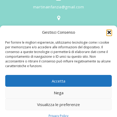
martinainfanzia@gmail.com
V.le Tiziano, 20 - 42046 Reggiolo
Gestisci Consenso
Informazioni
Per fornire le migliori esperienze, utilizziamo tecnologie come i cookie
Martina per l'Infanzia
, un nome ed un progetto che
per memorizzare e/o accedere alle informazioni del dispositivo. Il
consenso a queste tecnologie ci permetterà di elaborare dati come il
nasce prima di tutto da una provata esperienza
comportamento di navigazione o ID unici su questo sito. Non
maturata sul campo dal suo fondatore in 25 anni di
acconsentire o ritirare il consenso può influire negativamente su alcune
caratteristiche e funzioni.
lavoro. La didattica rivolta al bambino nei suoi primi
anni di crescita, ha sviluppato tematiche mirate,
aggiornandone continuamente i progetti educativi.
Accetta
Nega
© 2025 Martina per L'infanzia Di Francesconi Romeo Snc | P.IVA:
Visualizza le preferenze
02458130354 |
Privacy policy
Privacy Policy