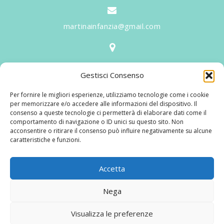
martinainfanzia@gmail.com
V.le Tiziano, 20 - 42046 Reggiolo
Gestisci Consenso
Informazioni
Per fornire le migliori esperienze, utilizziamo tecnologie come i cookie
Martina per l'Infanzia
, un nome ed un progetto che
per memorizzare e/o accedere alle informazioni del dispositivo. Il
consenso a queste tecnologie ci permetterà di elaborare dati come il
nasce prima di tutto da una provata esperienza
comportamento di navigazione o ID unici su questo sito. Non
maturata sul campo dal suo fondatore in 25 anni di
acconsentire o ritirare il consenso può influire negativamente su alcune
caratteristiche e funzioni.
lavoro. La didattica rivolta al bambino nei suoi primi
anni di crescita, ha sviluppato tematiche mirate,
aggiornandone continuamente i progetti educativi.
Accetta
Nega
© 2025 Martina per L'infanzia Di Francesconi Romeo Snc | P.IVA:
Visualizza le preferenze
02458130354 |
Privacy policy