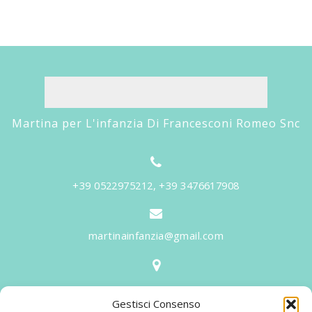
Martina per L'infanzia Di Francesconi Romeo Snc
+39 0522975212, +39 3476617908
martinainfanzia@gmail.com
V.le Tiziano, 20 - 42046 Reggiolo
Gestisci Consenso