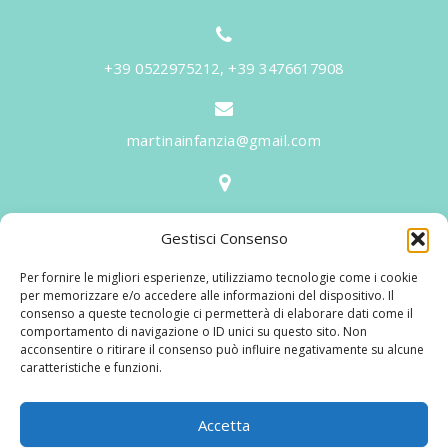
+39 0522975212, +39 3476617908
martinainfanzia@gmail.com
V.le Tiziano, 20 - 42046 Reggiolo
Gestisci Consenso
Informazioni
Per fornire le migliori esperienze, utilizziamo tecnologie come i cookie
Martina per l'Infanzia
, un nome ed un progetto che
per memorizzare e/o accedere alle informazioni del dispositivo. Il
consenso a queste tecnologie ci permetterà di elaborare dati come il
nasce prima di tutto da una provata esperienza
comportamento di navigazione o ID unici su questo sito. Non
maturata sul campo dal suo fondatore in 25 anni di
acconsentire o ritirare il consenso può influire negativamente su alcune
caratteristiche e funzioni.
lavoro. La didattica rivolta al bambino nei suoi primi
anni di crescita, ha sviluppato tematiche mirate,
aggiornandone continuamente i progetti educativi.
Accetta