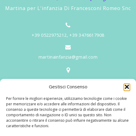
Martina per L'infanzia Di Francesconi Romeo Snc
+39 0522975212, +39 3476617908
martinainfanzia@gmail.com
V.le Tiziano, 20 - 42046 Reggiolo
Gestisci Consenso
Informazioni
Per fornire le migliori esperienze, utilizziamo tecnologie come i cookie
Martina per l'Infanzia
, un nome ed un progetto che
per memorizzare e/o accedere alle informazioni del dispositivo. Il
consenso a queste tecnologie ci permetterà di elaborare dati come il
nasce prima di tutto da una provata esperienza
comportamento di navigazione o ID unici su questo sito. Non
maturata sul campo dal suo fondatore in 25 anni di
acconsentire o ritirare il consenso può influire negativamente su alcune
caratteristiche e funzioni.
lavoro. La didattica rivolta al bambino nei suoi primi
anni di crescita, ha sviluppato tematiche mirate,