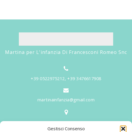
Martina per L'infanzia Di Francesconi Romeo Snc
+39 0522975212, +39 3476617908
martinainfanzia@gmail.com
V.le Tiziano, 20 - 42046 Reggiolo
Gestisci Consenso