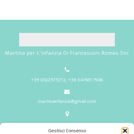
Martina per L'infanzia Di Francesconi Romeo Snc
+39 0522975212, +39 3476617908
martinainfanzia@gmail.com
V.le Tiziano, 20 - 42046 Reggiolo
Gestisci Consenso