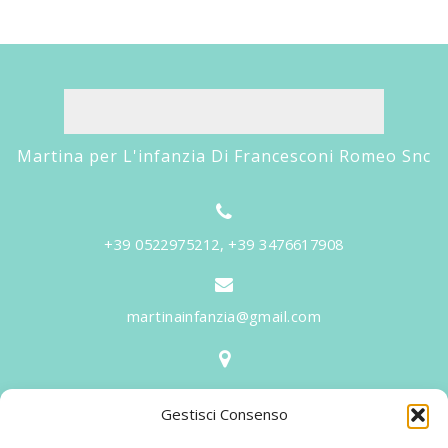
Martina per L'infanzia Di Francesconi Romeo Snc
+39 0522975212, +39 3476617908
martinainfanzia@gmail.com
V.le Tiziano, 20 - 42046 Reggiolo
Gestisci Consenso
Informazioni