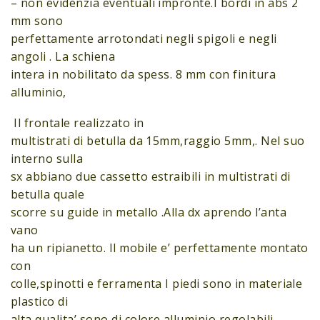
– non evidenzia eventuali impronte.I bordi in abs 2
mm sono
perfettamente arrotondati negli spigoli e negli
angoli . La schiena
intera in nobilitato da spess. 8 mm con finitura
alluminio,
Il frontale realizzato in
multistrati di betulla da 15mm,raggio 5mm,. Nel suo
interno sulla
sx abbiano due cassetto estraibili in multistrati di
betulla quale
scorre su guide in metallo .Alla dx aprendo l’anta
vano
ha un ripianetto. Il mobile e’ perfettamente montato
con
colle,spinotti e ferramenta I piedi sono in materiale
plastico di
alta qualita’ sono di colore alluminio regolabili