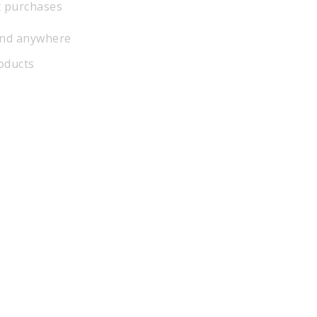
t purchases
and anywhere
roducts