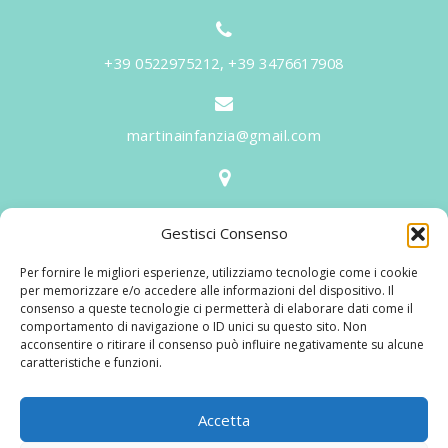
+39 0522975212, +39 3476617908
martinainfanzia@gmail.com
V.le Tiziano, 20 - 42046 Reggiolo
Gestisci Consenso
Informazioni
Per fornire le migliori esperienze, utilizziamo tecnologie come i cookie
Martina per l'Infanzia
, un nome ed un progetto che
per memorizzare e/o accedere alle informazioni del dispositivo. Il
consenso a queste tecnologie ci permetterà di elaborare dati come il
nasce prima di tutto da una provata esperienza
comportamento di navigazione o ID unici su questo sito. Non
maturata sul campo dal suo fondatore in 25 anni di
acconsentire o ritirare il consenso può influire negativamente su alcune
caratteristiche e funzioni.
lavoro. La didattica rivolta al bambino nei suoi primi
anni di crescita, ha sviluppato tematiche mirate,
aggiornandone continuamente i progetti educativi.
Accetta