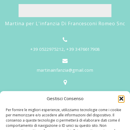
Martina per L'infanzia Di Francesconi Romeo Snc
+39 0522975212, +39 3476617908
martinainfanzia@gmail.com
V.le Tiziano, 20 - 42046 Reggiolo
Gestisci Consenso
Informazioni
Per fornire le migliori esperienze, utilizziamo tecnologie come i cookie
Martina per l'Infanzia
, un nome ed un progetto che
per memorizzare e/o accedere alle informazioni del dispositivo. Il
consenso a queste tecnologie ci permetterà di elaborare dati come il
nasce prima di tutto da una provata esperienza
comportamento di navigazione o ID unici su questo sito. Non
maturata sul campo dal suo fondatore in 25 anni di