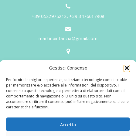
+39 0522975212, +39 3476617908
martinainfanzia@gmail.com
V.le Tiziano, 20 - 42046 Reggiolo
Gestisci Consenso
Informazioni
Per fornire le migliori esperienze, utilizziamo tecnologie come i cookie
Martina per l'Infanzia
, un nome ed un progetto che
per memorizzare e/o accedere alle informazioni del dispositivo. Il
consenso a queste tecnologie ci permetterà di elaborare dati come il
nasce prima di tutto da una provata esperienza
comportamento di navigazione o ID unici su questo sito. Non
maturata sul campo dal suo fondatore in 25 anni di
acconsentire o ritirare il consenso può influire negativamente su alcune
caratteristiche e funzioni.
lavoro. La didattica rivolta al bambino nei suoi primi
anni di crescita, ha sviluppato tematiche mirate,
aggiornandone continuamente i progetti educativi.
Accetta