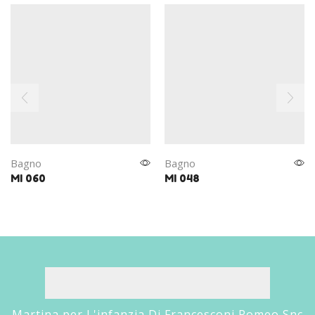
Bagno
Bagno
MI 060
MI 048
Martina per L'infanzia Di Francesconi Romeo Snc