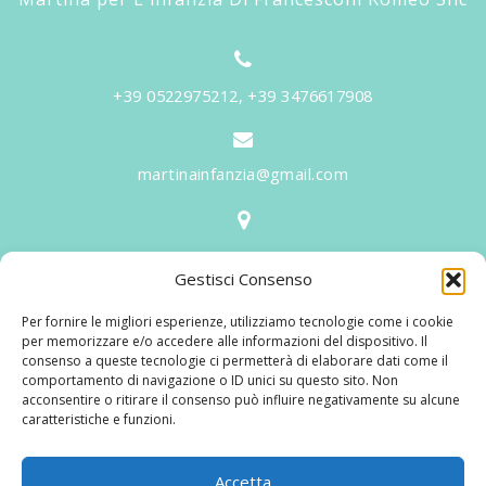
+39 0522975212, +39 3476617908
martinainfanzia@gmail.com
V.le Tiziano, 20 - 42046 Reggiolo
Gestisci Consenso
Informazioni
Per fornire le migliori esperienze, utilizziamo tecnologie come i cookie
Martina per l'Infanzia
, un nome ed un progetto che
per memorizzare e/o accedere alle informazioni del dispositivo. Il
consenso a queste tecnologie ci permetterà di elaborare dati come il
nasce prima di tutto da una provata esperienza
comportamento di navigazione o ID unici su questo sito. Non
maturata sul campo dal suo fondatore in 25 anni di
acconsentire o ritirare il consenso può influire negativamente su alcune
caratteristiche e funzioni.
lavoro. La didattica rivolta al bambino nei suoi primi
anni di crescita, ha sviluppato tematiche mirate,
aggiornandone continuamente i progetti educativi.
Accetta