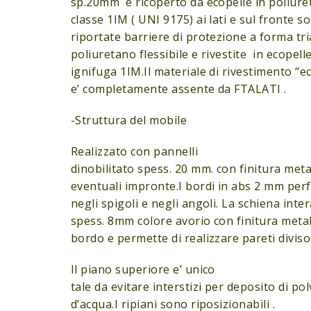
sp.20mm e ricoperto da ecopelle in poliure
classe 1IM ( UNI 9175) ai lati e sul fronte 
riportate barriere di protezione a forma tri
poliuretano flessibile e rivestite in ecopell
ignifuga 1IM.Il materiale di rivestimento “e
e’ completamente assente da FTALATI .
-Struttura del mobile
Realizzato con pannelli
dinobilitato spess. 20 mm. con finitura met
eventuali impronte.I bordi in abs 2 mm per
negli spigoli e negli angoli. La schiena inter
spess. 8mm colore avorio con finitura metal e
bordo e permette di realizzare pareti divisor
Il piano superiore e’ unico
tale da evitare interstizi per deposito di polv
d’acqua.I ripiani sono riposizionabili .