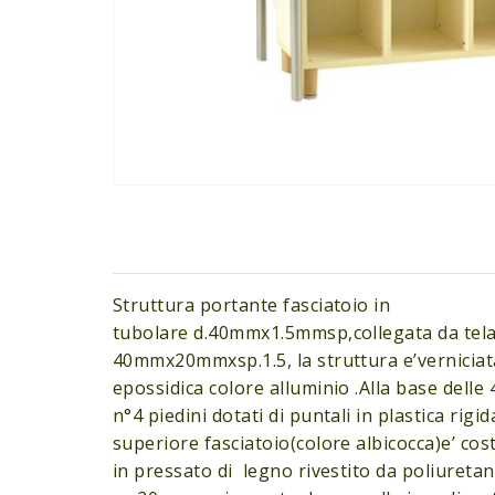
Struttura portante fasciatoio in
tubolare d.40mmx1.5mmsp,collegata da tela
40mmx20mmxsp.1.5, la struttura e’verniciat
epossidica colore alluminio .Alla base delle
n°4 piedini dotati di puntali in plastica rigid
superiore fasciatoio(colore albicocca)e’ cos
in pressato di legno rivestito da poliuretan