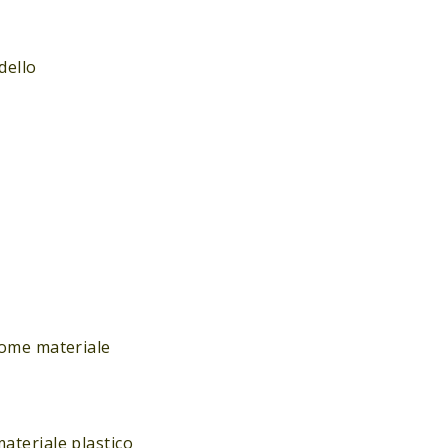
dello
come materiale
ateriale plastico