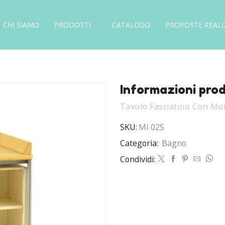
CHI SIAMO
PRODOTTI
CATALOGO
PROPOSTE REALI
Informazioni pro
Tavolo Fasciatoio Con Mo
SKU:
MI 025
Categoria:
Bagno
Condividi: