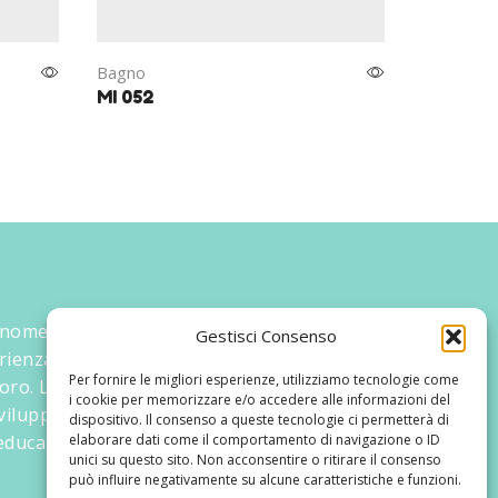
Bagno
Bagno
MI 052
MI 054
 nome ed un progetto che nasce prima di
Gestisci Consenso
rienza maturata sul campo dal suo
Per fornire le migliori esperienze, utilizziamo tecnologie come
oro. La didattica rivolta al bambino nei suoi
i cookie per memorizzare e/o accedere alle informazioni del
 sviluppato tematiche mirate, aggiornandone
dispositivo. Il consenso a queste tecnologie ci permetterà di
ducativi.
elaborare dati come il comportamento di navigazione o ID
unici su questo sito. Non acconsentire o ritirare il consenso
può influire negativamente su alcune caratteristiche e funzioni.