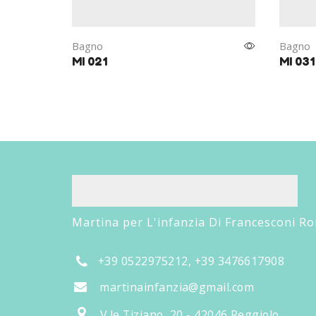
Bagno
Bagno
MI 021
MI 031
Martina per L'infanzia Di Francesconi R
+39 0522975212, +39 3476617908
martinainfanzia@gmail.com
V.le Tiziano, 20 - 42046 Reggiolo