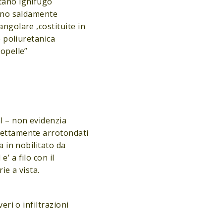
tano ignifugo
sono saldamente
angolare ,costituite in
e poliuretanica
copelle”
al – non evidenzia
fettamente arrotondati
a in nobilitato da
’ a filo con il
ie a vista.
eri o infiltrazioni