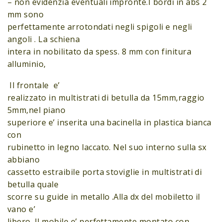
– non evidenzia eventuali impronte.I bordi in abs 2
mm sono
perfettamente arrotondati negli spigoli e negli
angoli . La schiena
intera in nobilitato da spess. 8 mm con finitura
alluminio,
Il frontale e’
realizzato in multistrati di betulla da 15mm,raggio
5mm,nel piano
superiore e’ inserita una bacinella in plastica bianca
con
rubinetto in legno laccato. Nel suo interno sulla sx
abbiano
cassetto estraibile porta stoviglie in multistrati di
betulla quale
scorre su guide in metallo .Alla dx del mobiletto il
vano e’
libero. Il mobile e’ perfettamente montato con