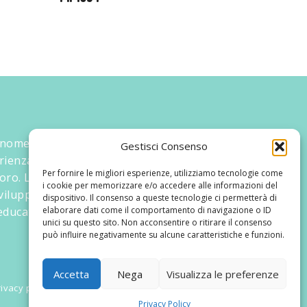
 nome ed un progetto che nasce prima di
Gestisci Consenso
rienza maturata sul campo dal suo
Per fornire le migliori esperienze, utilizziamo tecnologie come
oro. La didattica rivolta al bambino nei suoi
i cookie per memorizzare e/o accedere alle informazioni del
 sviluppato tematiche mirate, aggiornandone
dispositivo. Il consenso a queste tecnologie ci permetterà di
ducativi.
elaborare dati come il comportamento di navigazione o ID
unici su questo sito. Non acconsentire o ritirare il consenso
può influire negativamente su alcune caratteristiche e funzioni.
Accetta
Nega
Visualizza le preferenze
ivacy policy
Privacy Policy