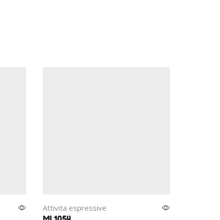
Attivita espressive
Attivita 
MI 1054
MI 1091