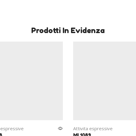
Prodotti In Evidenza
a espressive
Attivita espressive
8
MI 1089