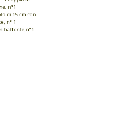
one, n°1
olo di 15 cm con
e, n° 1
on battente,n°1